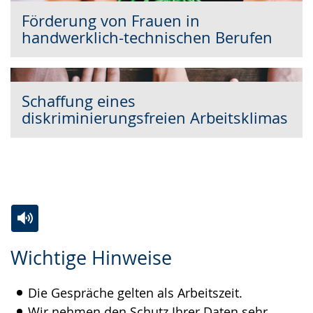
Förderung von Frauen in
handwerklich-technischen Berufen
Schaffung eines
diskriminierungsfreien Arbeitsklimas
Zur
Aktiviere
Ein
Wichtige Hinweise
Leichten
Audio-
Video
Sprache
Unterstützung.
in
Die Gespräche gelten als Arbeitszeit.
wechseln.
Deutscher
Wir nehmen den Schutz Ihrer Daten sehr