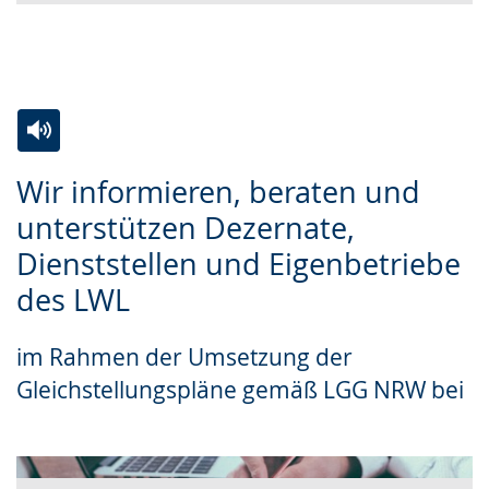
Zur
Aktiviere
Ein
Wir informieren, beraten und
Leichten
Audio-
Video
unterstützen Dezernate,
Sprache
Unterstützung.
in
Dienststellen und Eigenbetriebe
wechseln.
Deutscher
Gebärdensprache
des LWL
wird
im Rahmen der Umsetzung der
angezeigt.
Gleichstellungspläne gemäß LGG NRW bei