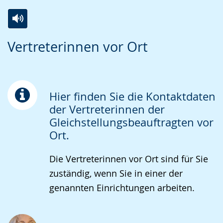
Zur
Aktiviere
Ein
Vertreterinnen vor Ort
Leichten
Audio-
Video
Sprache
Unterstützung.
in
wechseln.
Deutscher
Gebärdensprache
Hier finden Sie die Kontaktdaten
wird
der Vertreterinnen der
Gleichstellungsbeauftragten vor
angezeigt.
Ort.
Die Vertreterinnen vor Ort sind für Sie
zuständig, wenn Sie in einer der
genannten Einrichtungen arbeiten.