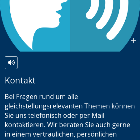
Zur
Aktiviere
Ein
Kontakt
Leichten
Audio-
Video
Sprache
Unterstützung.
in
Bei Fragen rund um alle
wechseln.
Deutscher
gleichstellungsrelevanten Themen können
Gebärdensprache
Sie uns telefonisch oder per Mail
wird
kontaktieren. Wir beraten Sie auch gerne
angezeigt.
in einem vertraulichen, persönlichen