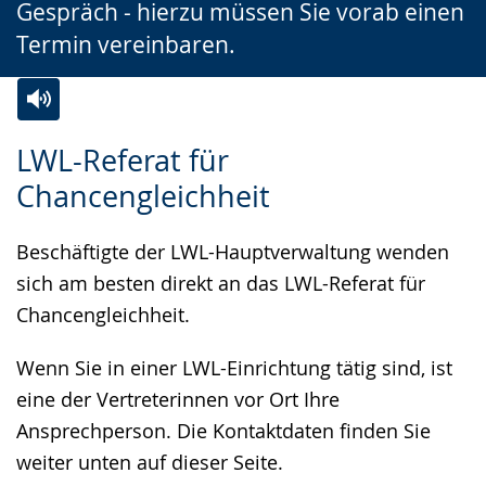
Gespräch - hierzu müssen Sie vorab einen
Termin vereinbaren.
Zur
Aktiviere
Ein
LWL-Referat für
Leichten
Audio-
Video
Chancengleichheit
Sprache
Unterstützung.
in
wechseln.
Deutscher
Beschäftigte der LWL-Hauptverwaltung wenden
Gebärdensprache
sich am besten direkt an das LWL-Referat für
wird
Chancengleichheit.
angezeigt.
Wenn Sie in einer LWL-Einrichtung tätig sind, ist
eine der Vertreterinnen vor Ort Ihre
Ansprechperson. Die Kontaktdaten finden Sie
weiter unten auf dieser Seite.