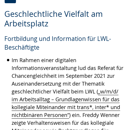
Zur
Aktiviere
Ein
Geschlechtliche Vielfalt am
Leichten
Audio-
Video
Arbeitsplatz
Sprache
Unterstützung.
in
wechseln.
Deutscher
Fortbildung und Information für LWL-
Gebärdensprache
Beschäftigte
wird
angezeigt.
Im Rahmen einer digitalen
Informationsveranstaltung lud das Referat für
Chancengleichheit im September 2021 zur
Auseinandersetzung mit der Thematik
geschlechtlicher Vielfalt beim LWL (
„w/m/d/
im Arbeitsalltag – Grundlagenwissen für das
kollegiale Miteinander mit trans*, inter* und
nichtbinären Personen“
) ein. Freddy Wenner
zeigte Verhaltensweisen für das kollegiale