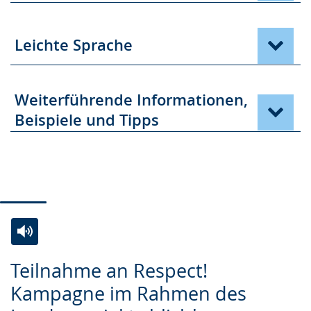
Leichte Sprache
Weiterführende Informationen,
Beispiele und Tipps
Zur
Aktiviere
Ein
Teilnahme an Respect!
Leichten
Audio-
Video
Kampagne im Rahmen des
Sprache
Unterstützung.
in