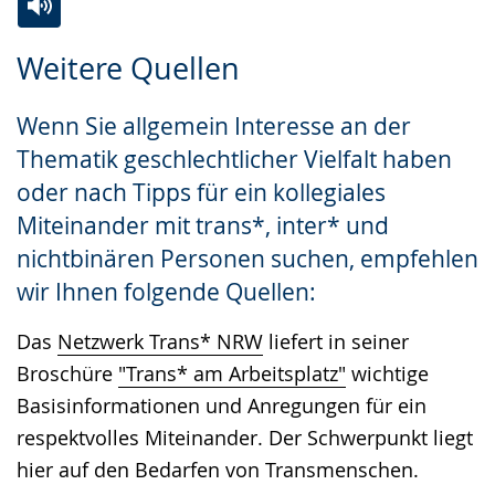
Zur
Aktiviere
Ein
Weitere Quellen
Leichten
Audio-
Video
Sprache
Unterstützung.
in
Wenn Sie allgemein Interesse an der
wechseln.
Deutscher
Thematik geschlechtlicher Vielfalt haben
Gebärdensprache
oder nach Tipps für ein kollegiales
wird
Miteinander mit trans*, inter* und
angezeigt.
nichtbinären Personen suchen, empfehlen
wir Ihnen folgende Quellen:
Das
Netzwerk Trans* NRW
liefert in seiner
Broschüre
"Trans* am Arbeitsplatz"
wichtige
Basisinformationen und Anregungen für ein
respektvolles Miteinander. Der Schwerpunkt liegt
hier auf den Bedarfen von Transmenschen.