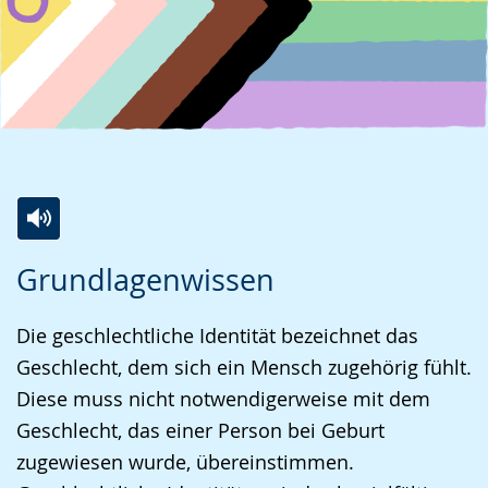
Zur
Aktiviere
Ein
Grundlagenwissen
Leichten
Audio-
Video
Sprache
Unterstützung.
in
Die geschlechtliche Identität bezeichnet das
wechseln.
Deutscher
Geschlecht, dem sich ein Mensch zugehörig fühlt.
Gebärdensprache
Diese muss nicht notwendigerweise mit dem
wird
Geschlecht, das einer Person bei Geburt
angezeigt.
zugewiesen wurde, übereinstimmen.