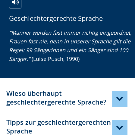
Zur
Aktiviere
Ein
Geschlechtergerechte Sprache
Leichten
Audio-
Video
Sprache
Unterstützung.
in
"Männer werden fast immer richtig eingeordnet,
wechseln.
Deutscher
Frauen fast nie, denn in unserer Sprache gilt die
Gebärdensprache
Regel: 99 Sängerinnen und ein Sänger sind 100
wird
Sänger."
(Luise Pusch, 1990)
angezeigt.
Wieso überhaupt
geschlechtergerechte Sprache?
Tipps zur geschlechtergerechten
Sprache