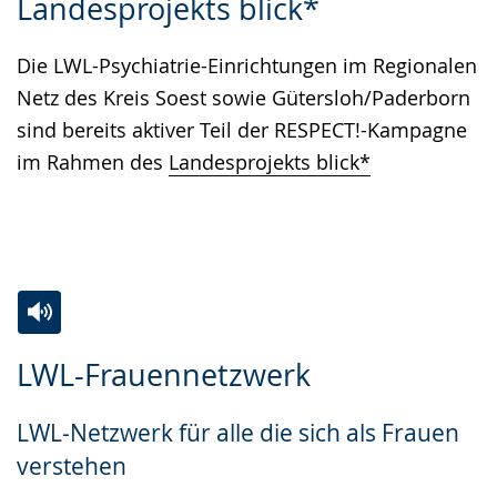
Landesprojekts blick*
wechseln.
Deutscher
Gebärdensprache
Die LWL-Psychiatrie-Einrichtungen im Regionalen
wird
Netz des Kreis Soest sowie Gütersloh/Paderborn
angezeigt.
sind bereits aktiver Teil der RESPECT!-Kampagne
im Rahmen des
Landesprojekts blick*
Zur
Aktiviere
Ein
LWL-Frauennetzwerk
Leichten
Audio-
Video
Sprache
Unterstützung.
in
LWL-Netzwerk für alle die sich als Frauen
wechseln.
Deutscher
verstehen
Gebärdensprache