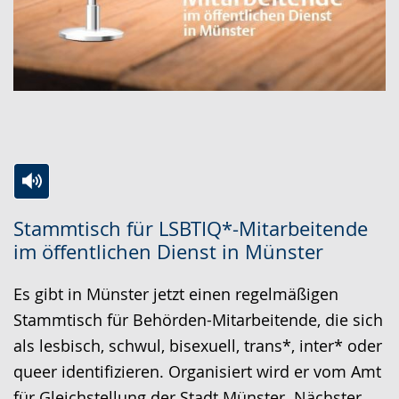
Zur
Aktiviere
Ein
Stammtisch für LSBTIQ*-Mitarbeitende
Leichten
Audio-
Video
im öffentlichen Dienst in Münster
Sprache
Unterstützung.
in
wechseln.
Deutscher
Es gibt in Münster jetzt einen regelmäßigen
Gebärdensprache
Stammtisch für Behörden-Mitarbeitende, die sich
wird
als lesbisch, schwul, bisexuell, trans*, inter* oder
angezeigt.
queer identifizieren. Organisiert wird er vom Amt
für Gleichstellung der Stadt Münster. Nächster