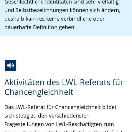
Geschlechtliche Identitäten sind sehr vielfältig
und Selbstbezeichnungen können sich ändern,
deshalb kann es keine verbindliche oder
dauerhafte Definition geben.
Zur
Aktiviere
Ein
Aktivitäten des LWL-Referats für
Leichten
Audio-
Video
Chancengleichheit
Sprache
Unterstützung.
in
wechseln.
Deutscher
Das LWL-Referat für Chancengleichheit bildet
Gebärdensprache
sich stetig zu den verschiedensten
wird
Fragestellungen von LWL-Beschäftigten zum
angezeigt.