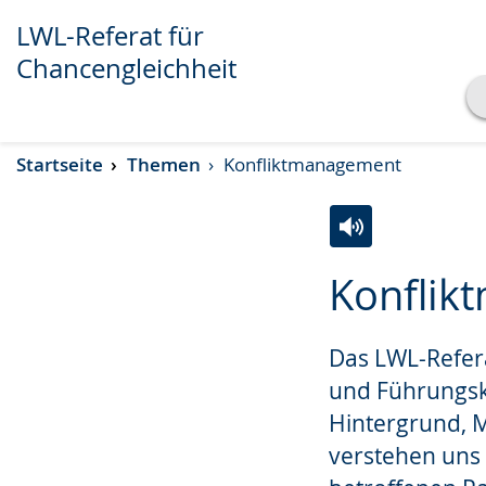
LWL-Referat für
Chancengleichheit
Transkript anzeigen
Startseite
Themen
Konfliktmanagement
Abspielen
Pausieren
Zur
Aktiviere
Ein
Konflik
Leichten
Audio-
Video
Sprache
Unterstützung.
in
Das LWL-Refera
wechseln.
Deutscher
Gebärdensprach
und Führungskr
wird
Hintergrund, M
angezeigt.
verstehen uns 