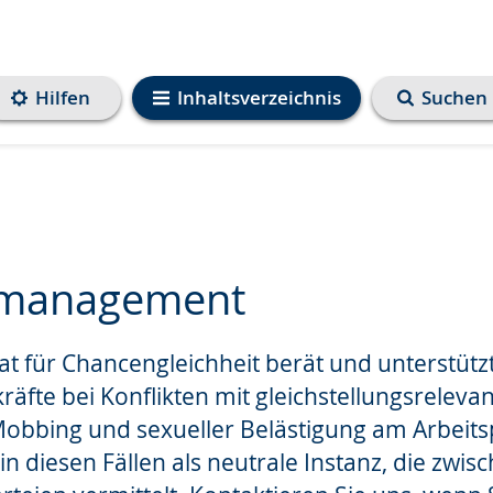
Hilfen
Inhaltsverzeichnis
Suchen
tmanagement
t für Chancengleichheit berät und unterstützt
e
äfte bei Konflikten mit gleichstellungsrelev
obbing und sexueller Belästigung am Arbeitsp
in diesen Fällen als neutrale Instanz, die zwis