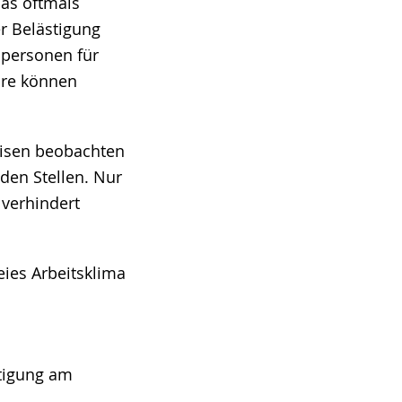
das oftmals
er Belästigung
hpersonen für
häre können
weisen beobachten
den Stellen. Nur
verhindert
ies Arbeitsklima
tigung am