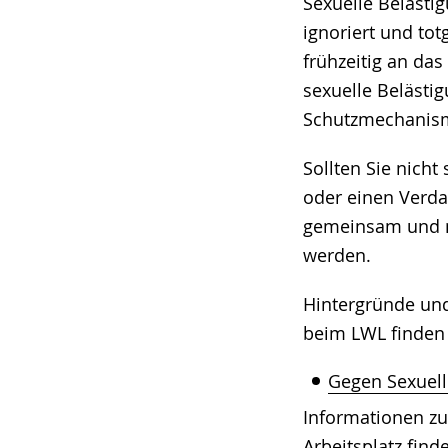
Sexuelle Belästi
ignoriert und to
frühzeitig an da
sexuelle Belästi
Schutzmechanism
Sollten Sie nicht
oder einen Verda
gemeinsam und m
werden.
Hintergründe und
beim LWL finden 
Gegen Sexuell
Informationen z
Arbeitsplatz find