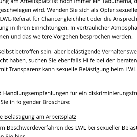
gung am Arbeitsplatz ist noch immer ein Tabuthema, 
tgeschwiegen wird. Wenden Sie sich als Opfer sexuell
s LWL-Referat für Chancengleichheit oder die Ansprec
gung in Ihren Einrichtungen. In vertraulicher Atmosp
en und das weitere Vorgehen besprochen werden.
 selbst betroffen sein, aber belästigende Verhaltens
cht haben, suchen Sie ebenfalls Hilfe bei den beraten
it Transparenz kann sexuelle Belästigung beim LWL 
 Handlungsempfehlungen für ein diskriminierungsfre
Sie in folgender Broschüre:
e Belästigung am Arbeitsplatz
um Beschwerdeverfahren des LWL bei sexueller Beläs
en Sie
hier
.