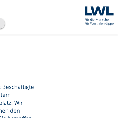
 Beschäftigte
antem
latz. Wir
chen den